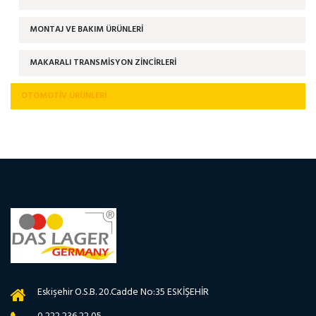
MONTAJ VE BAKIM ÜRÜNLERİ
MAKARALI TRANSMİSYON ZİNCİRLERİ
OTOMOTIV ÜRÜNLERI
Eskişehir O.S.B. 20.Cadde No:35 ESKİŞEHİR