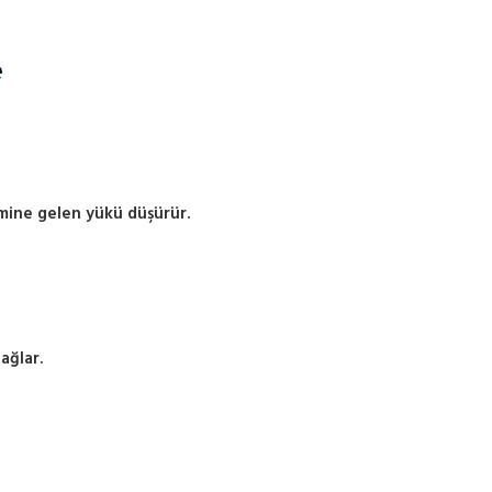
e
temine gelen yükü düşürür.
ağlar.