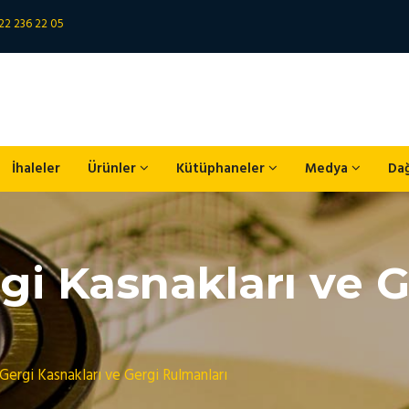
22 236 22 05
İhaleler
Ürünler
Kütüphaneler
Medya
Da
gi Kasnakları ve G
Gergi Kasnakları ve Gergi Rulmanları