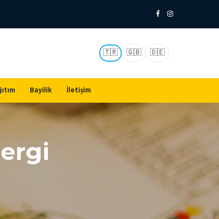
🇹🇷
🇬🇧
🇩🇪
ğıtım
Bayilik
İletişim
ergi