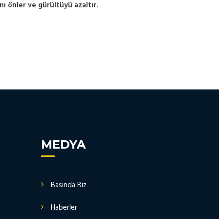
nı önler ve gürültüyü azaltır.
MEDYA
Basında Biz
Haberler