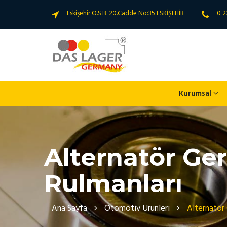
Eskişehir O.S.B. 20.Cadde No:35 ESKİŞEHİR
0 2
Kurumsal
Alternatör Ger
Rulmanları
Ana Sayfa
Otomotiv Urunleri
Alternatör 