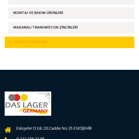
MONTAJ VE BAKIM ÜRÜNLERİ
MAKARALI TRANSMİSYON ZİNCİRLERİ
OTOMOTIV ÜRÜNLERI
Eskişehir O.S.B. 20.Cadde No:35 ESKİŞEHİR