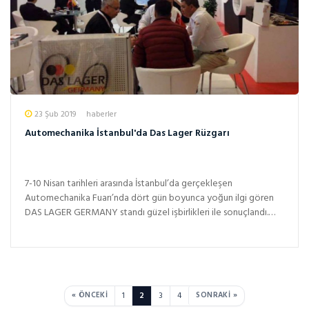
23 Şub 2019
haberler
Automechanika İstanbul'da Das Lager Rüzgarı
7-10 Nisan tarihleri arasında İstanbul’da gerçekleşen
Automechanika Fuarı’nda dört gün boyunca yoğun ilgi gören
DAS LAGER GERMANY standı güzel işbirlikleri ile sonuçlandı.
Yurt içi...
« ÖNCEKI
1
2
3
4
SONRAKI »