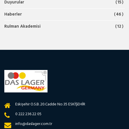
Duyurular
15
Haberler
46
Rulman Akademisi
12
Eskişehir O.S.B. 20.Cadde No:35 ESKİŞEHİR
0 222 236 22 05
info@daslager.com.tr