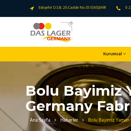
Eskişehir O.S.B. 20.Cadde No:35 ESKİŞEHİR
0 2
Kurumsal
Bolu Bayimiz 
Germany Fabri
Ana Sayfa
Haberler
Bolu Bayimiz Yaman E