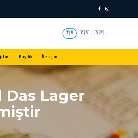
🇹🇷
🇬🇧
🇩🇪
ğıtım
Bayilik
İletişim
l Das Lager
miştir