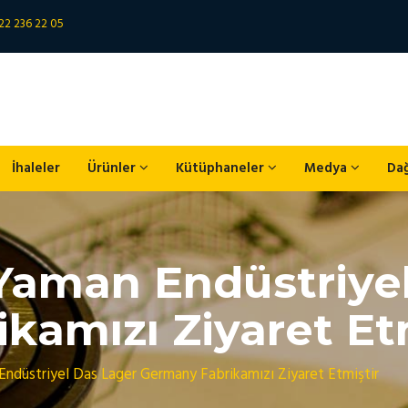
22 236 22 05
İhaleler
Ürünler
Kütüphaneler
Medya
Da
Yaman Endüstriye
kamızı Ziyaret Et
ndüstriyel Das Lager Germany Fabrikamızı Ziyaret Etmiştir