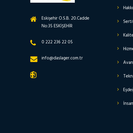
Hakk
Eskişehir O.S.B. 20.Cadde
Serti
No:35 ESKİŞEHİR
Kalit
0 222 236 22 05
Hizme
info@daslager.com.tr
Avant
Tekn
Eşdeğ
İnsan