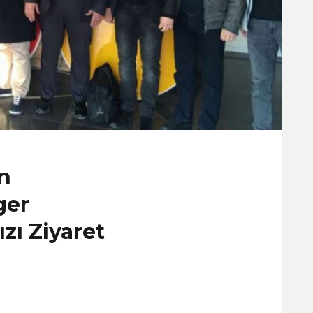
n
ger
ı Ziyaret