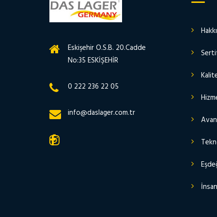
Hakk
Eskişehir O.S.B. 20.Cadde
Serti
No:35 ESKİŞEHİR
Kalit
0 222 236 22 05
Hizme
info@daslager.com.tr
Avant
Tekn
Eşdeğ
İnsan