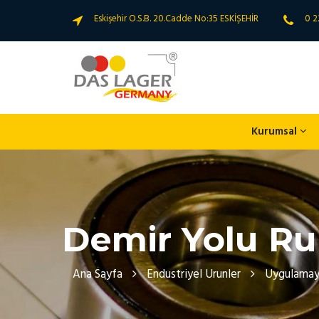
Eskişehir O.S.B. 20.Cadde No:35 ESKİŞEHİR
0 2
Kurumsal
Demir Yolu Ru
Ana Sayfa
Endustriyel Urunler
Uygulamay