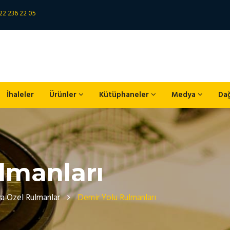
22 236 22 05
İhaleler
Ürünler
Kütüphaneler
Medya
Da
lmanları
a Ozel Rulmanlar
Demir Yolu Rulmanları