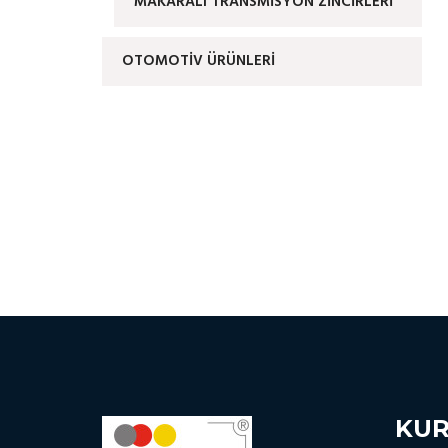
MAKARALI TRANSMİSYON ZİNCİRLERİ
OTOMOTIV ÜRÜNLERI
KU