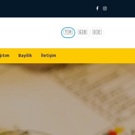
🇹🇷
🇬🇧
🇩🇪
ğıtım
Bayilik
İletişim