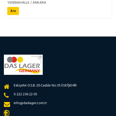
YENİMAHALLE / ANKARA
Ara
Eskişehir O.S.B. 20.Cadde No:35 ESKİŞEHİR
0 222 236 22 05
info@daslager.com.tr