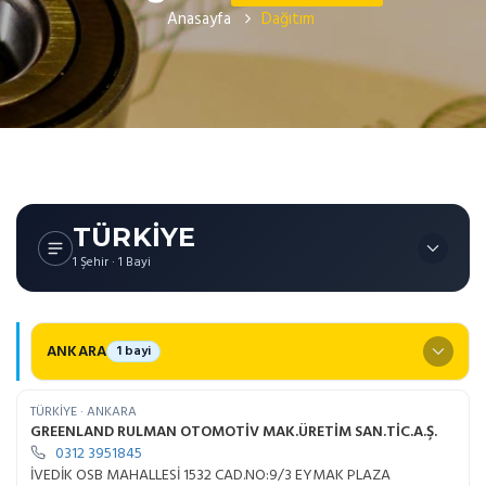
Anasayfa
Dağıtım
TÜRKİYE
1 Şehir · 1 Bayi
ANKARA
1 bayi
TÜRKİYE · ANKARA
GREENLAND RULMAN OTOMOTİV MAK.ÜRETİM SAN.TİC.A.Ş.
0312 3951845
İVEDİK OSB MAHALLESİ 1532 CAD.NO:9/3 EYMAK PLAZA