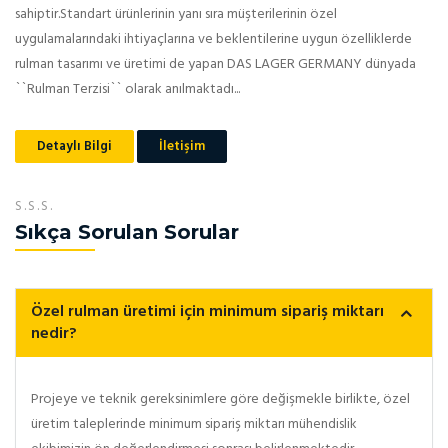
sahiptir.Standart ürünlerinin yanı sıra müşterilerinin özel
uygulamalarındaki ihtiyaçlarına ve beklentilerine uygun özelliklerde
rulman tasarımı ve üretimi de yapan DAS LAGER GERMANY dünyada
``Rulman Terzisi`` olarak anılmaktadı...
Detaylı Bilgi
İletişim
S.S.S.
Sıkça Sorulan Sorular
Özel rulman üretimi için minimum sipariş miktarı
nedir?
Projeye ve teknik gereksinimlere göre değişmekle birlikte, özel
üretim taleplerinde minimum sipariş miktarı mühendislik