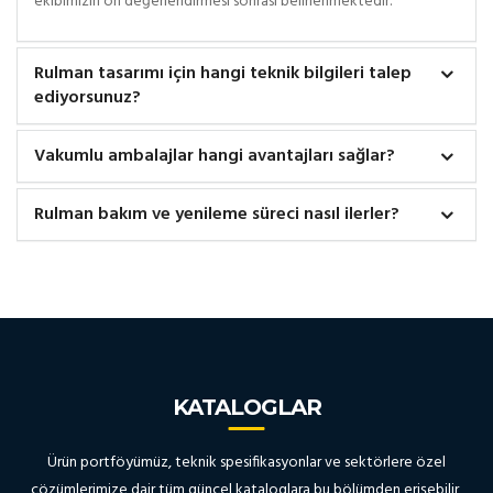
ekibimizin ön değerlendirmesi sonrası belirlenmektedir.
Rulman tasarımı için hangi teknik bilgileri talep
ediyorsunuz?
Vakumlu ambalajlar hangi avantajları sağlar?
Rulman bakım ve yenileme süreci nasıl ilerler?
KATALOGLAR
Ürün portföyümüz, teknik spesifikasyonlar ve sektörlere özel
çözümlerimize dair tüm güncel kataloglara bu bölümden erişebilir,